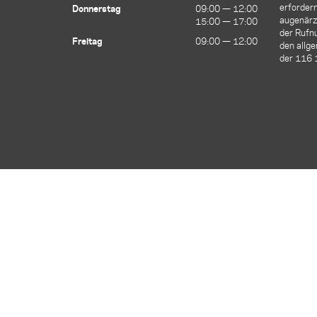
erfordern
Donnerstag
09:00 — 12:00
09:00 — 12:00
augenärzt
15:00 — 17:00
15:00 — 17:00
der Ruf
Freitag
09:00 — 12:00
09:00 — 12:00
den allge
der 116 