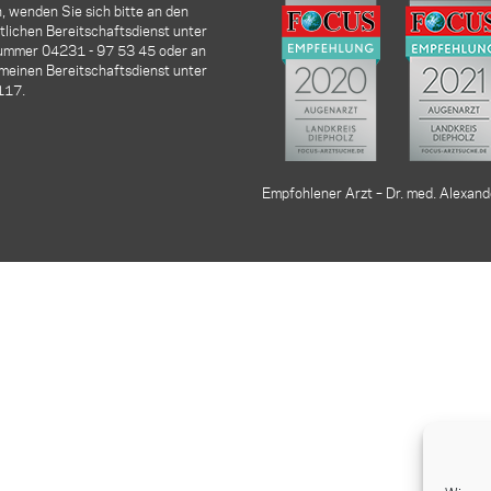
, wenden Sie sich bitte an den
lichen Bereitschaftsdienst unter
nummer
04231 - 97 53 45
oder an
meinen Bereitschaftsdienst unter
117.
Empfohlener Arzt – Dr. med. Alexand