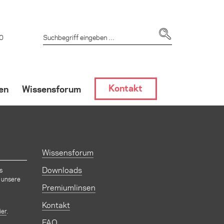
 0
Kontakt
en
Wissensforum
dlung
Wissensforum
GF-Hemmern
Downloads
s
 unsere
Premiumlinsen
Kontakt
ier
.
FAQ