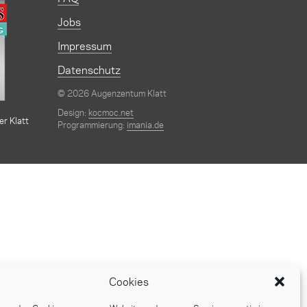
Jobs
Impressum
Datenschutz
© 2026 Augenzentum Klatt
Design:
kocmoc.net
er Klatt
Programmierung:
imania.de
Cookies