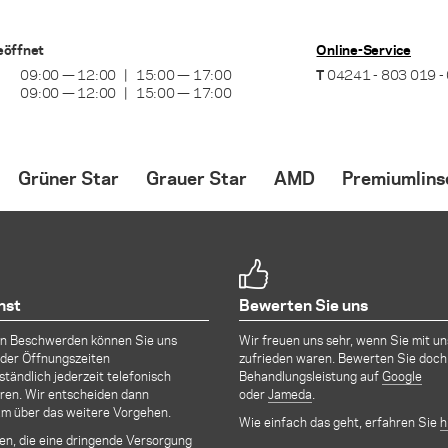
eöffnet
Online-Service
09:00 — 12:00
15:00 — 17:00
T
04241 - 803 019 -
09:00 — 12:00
15:00 — 17:00
Grüner Star
Grauer Star
AMD
Premiumlins
Optionen zur Behandlung
Ablauf der Operation
Optionen zur Behan
nst
Bewerten Sie uns
Laserbehandlung
Zeitpunkt für die OP
Behandlung mit VE
en Beschwerden können Sie uns
Wir freuen uns sehr, wenn Sie mit un
der Öffnungszeiten
zufrieden waren. Bewerten Sie doch
ständlich jederzeit telefonisch
Behandlungsleistung auf
Google
ren. Wir entscheiden dann
oder
Jameda
.
m über das weitere Vorgehen.
Wie einfach das geht, erfahren Sie
h
len, die eine dringende Versorgung