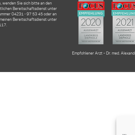
, wenden Sie sich bitte an den
lichen Bereitschaftsdienst unter
nummer
04231 - 97 53 45
oder an
meinen Bereitschaftsdienst unter
117.
Empfohlener Arzt – Dr. med. Alexand