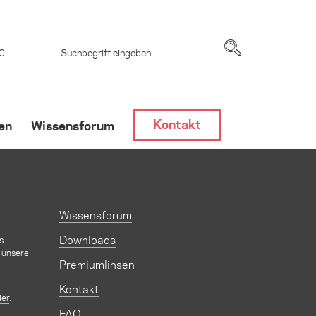
 0
Kontakt
en
Wissensforum
dlung
Wissensforum
GF-Hemmern
Downloads
s
 unsere
Premiumlinsen
Kontakt
ier
.
FAQ