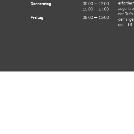
erfordern
Donnerstag
09:00 — 12:00
09:00 — 12:00
augenärzt
15:00 — 17:00
15:00 — 17:00
der Ruf
Freitag
09:00 — 12:00
09:00 — 12:00
den allge
der 116 