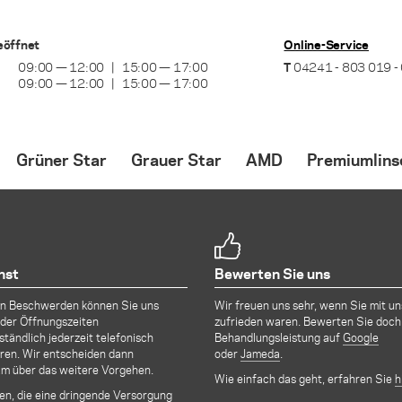
eöffnet
Online-Service
09:00 — 12:00
15:00 — 17:00
T
04241 - 803 019 -
09:00 — 12:00
15:00 — 17:00
Grüner Star
Grauer Star
AMD
Premiumlins
Optionen zur Behandlung
Ablauf der Operation
Optionen zur Behan
nst
Bewerten Sie uns
Laserbehandlung
Zeitpunkt für die OP
Behandlung mit VE
en Beschwerden können Sie uns
Wir freuen uns sehr, wenn Sie mit un
der Öffnungszeiten
zufrieden waren. Bewerten Sie doch
ständlich jederzeit telefonisch
Behandlungsleistung auf
Google
ren. Wir entscheiden dann
oder
Jameda
.
m über das weitere Vorgehen.
Wie einfach das geht, erfahren Sie
h
len, die eine dringende Versorgung