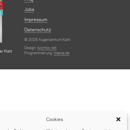
Jobs
Impressum
Datenschutz
© 2026 Augenzentum Klatt
Design:
kocmoc.net
er Klatt
Programmierung:
imania.de
Cookies