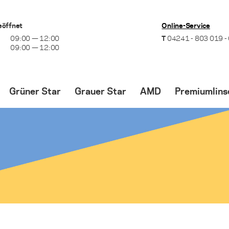
eöffnet
Online-Service
09:00 — 12:00
T
04241 - 803 019 -
09:00 — 12:00
Grüner Star
Grauer Star
AMD
Premiumlins
Optionen zur Behandlung
Ablauf der Operation
Optionen zur Behan
Laserbehandlung
Zeitpunkt für die OP
Behandlung mit VE