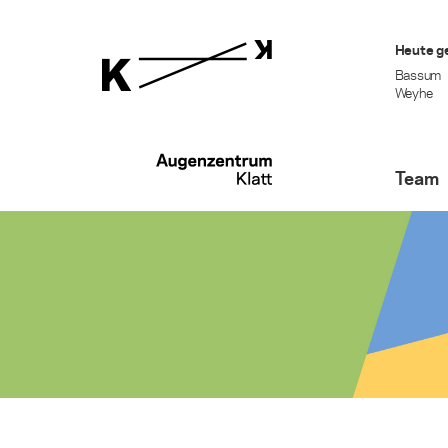
Heute g
Bassum
Weyhe
Team