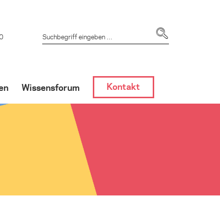
 0
Kontakt
en
Wissensforum
dlung
GF-Hemmern