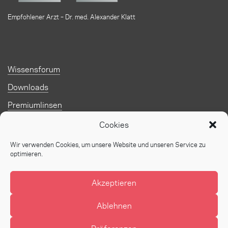
Empfohlener Arzt – Dr. med. Alexander Klatt
Wissensforum
Downloads
Premiumlinsen
Kontakt
Cookies
FAQ
Wir verwenden Cookies, um unsere Website und unseren Service zu
optimieren.
Jobs
Impressum
Akzeptieren
Datenschutz
Ablehnen
© 2026 Augenzentum Klatt
Design:
kocmoc.net