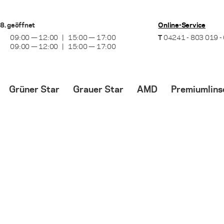
8. geöffnet
Online-Service
09:00 — 12:00
15:00 — 17:00
T
04241 - 803 019 -
09:00 — 12:00
15:00 — 17:00
Grüner Star
Grauer Star
AMD
Premiumlins
Optionen zur Behandlung
Ablauf der Operation
Optionen zur Behan
Laserbehandlung
Zeitpunkt für die OP
Behandlung mit VE