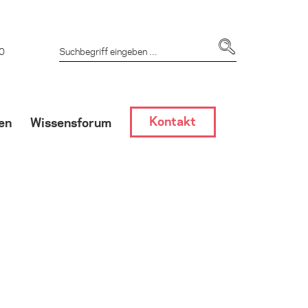
 0
Kontakt
en
Wissensforum
dlung
GF-Hemmern