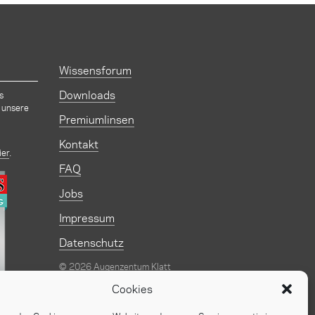
Wissensforum
Downloads
s
 unsere
Premiumlinsen
Kontakt
ier
.
FAQ
Jobs
Impressum
Datenschutz
© 2026 Augenzentum Klatt
Design:
kocmoc.net
Cookies
er Klatt
Programmierung:
imania.de