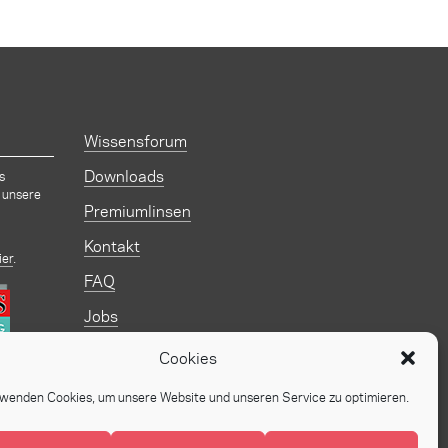
Wissensforum
Downloads
s
 unsere
Premiumlinsen
Kontakt
ier
.
FAQ
Jobs
Impressum
Cookies
Datenschutz
rwenden Cookies, um unsere Website und unseren Service zu optimieren.
© 2026 Augenzentum Klatt
Design:
kocmoc.net