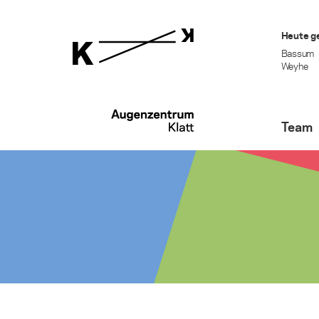
Heute g
Bassum
Weyhe
Team