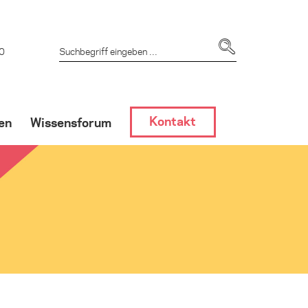
 0
Kontakt
en
Wissensforum
dlung
GF-Hemmern