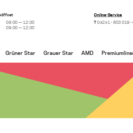
eöffnet
Online-Service
09:00 — 12:00
T
04241 - 803 019 -
09:00 — 12:00
Grüner Star
Grauer Star
AMD
Premiumlins
Optionen zur Behandlung
Ablauf der Operation
Optionen zur Behan
Laserbehandlung
Zeitpunkt für die OP
Behandlung mit VE